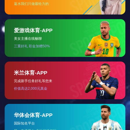
民生证券董事长冯鹤年作为保荐机构代表发言时指出“作为
保荐机构，我们对开云官方网页版-开云中国进行了全面深入的
尽职调查，切身地感受到了公司高效务实的开云官方网页版。未
来，我们希望开云官方网页版-开云中国能够充分利用资本市场
的优势，巩固并提升公司产品在技术和市场等各个方面的行业领
先地位，进一步提升公司的品牌影响力，以更好地发展回报股
东，回报社会。民生证券愿与开云官方网页版-开云中国共同努