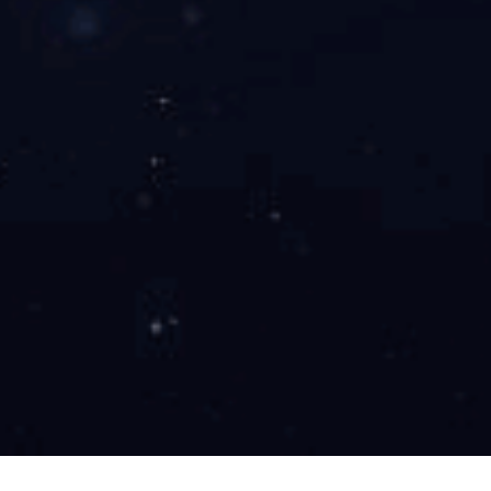
上一篇：合肥市政协主席韩冰一行 莅临开云官方网页版-开云中国调
研
下一篇：开云官方网页版-开云中国获“上市贡献奖”
联系方式
0551-63803020
电话：
地址：安徽合肥高新技术产业开发区文曲路446号
网址：jinyinwo.com