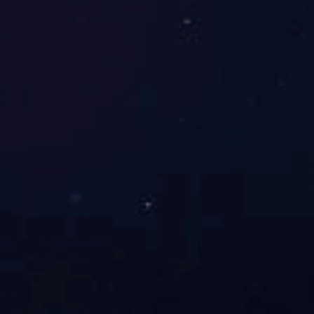
公司的成功上市离不开全体员工的共同努力，我们将继续努
力奋斗，秉承公司经营理念，坚持公司发展战略，践行企业社会
责任，致力于将公司发展成为既有深度又有温度的国内一流高品
牌知名度的综合性企业，为人类健康事业的发展添上浓墨重彩的
一笔。