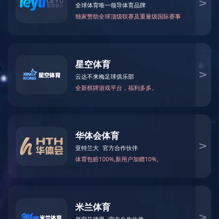
开云官方网页版
社会动态
开云官方网页版-开云中国在深交所成功挂牌上
市
发布时间：
2020-12-18 16:15
阅读次数：
0
次