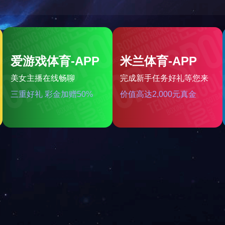
关于我们
产品服务
研发创新
公司介绍
制剂
研发中心
开云官方网页版
原料药
研发团队
公司荣誉
中间体
创新技术
直属企业
药用辅料
提取物
饮片