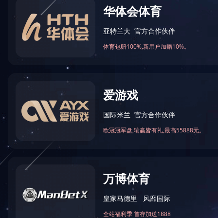
渗透泵制
甲磺酸多沙唑嗪缓释片
非