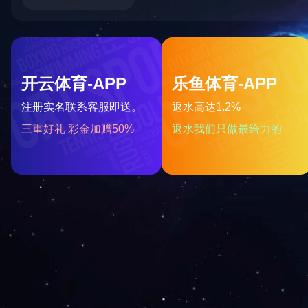
联系方式
0551-63803020
电话：
地址：安徽合肥高新技术产业开发区文曲路446号
网址：jinyinwo.com
药品不良反应/事件反馈邮箱：Pv@jinyinwo.com
药品不良反应/事件反馈二维码：