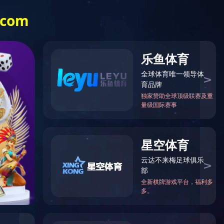
0551-63803020
联系我们
销售热线：
社会责任
职业发展
媒体中心
投资者关系
药用辅料
提取物
饮片